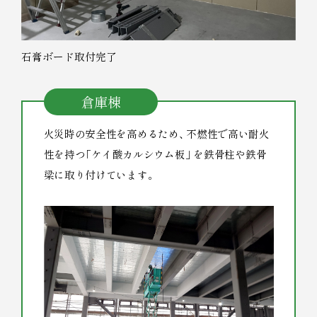
石膏ボード取付完了
倉庫棟
火災時の安全性を高めるため
、
不燃性で高い耐火
性を持つ
「
ケイ酸カルシウム板
」
を鉄骨柱や鉄骨
梁に取り付けています
。