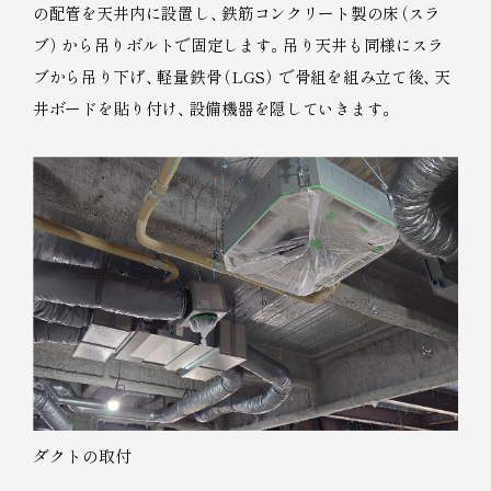
の配管を天井内に設置し
、
鉄筋コンクリート製の床
（
スラ
ブ
）
から吊りボルトで固定します
。
吊り天井も同様にスラ
ブから吊り下げ
、
軽量鉄骨
（
LGS
）
で骨組を組み立て後
、
天
井ボードを貼り付け
、
設備機器を隠していきます
。
ダクトの取付