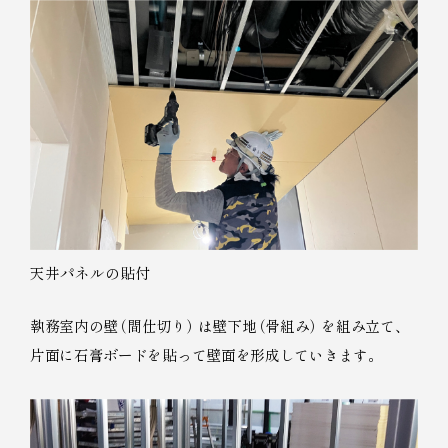
天井パネルの貼付
執務室内の壁
（
間仕切り
）
は壁下地
（
骨組み
）
を組み立て
、
片面に石膏ボードを貼って壁面を形成していきます
。