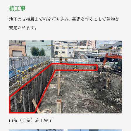
杭工事
地下の支持層まで杭を打ち込み
、
基礎を作ることで建物を
安定させます
。
山留（土留）施工完了