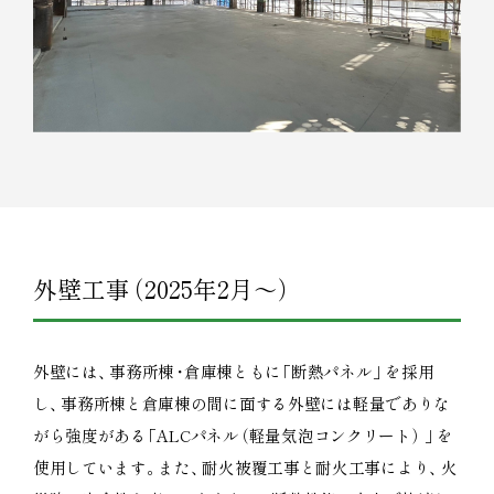
外壁工事
（
2025年2月～
）
外壁には
、
事務所棟
・
倉庫棟ともに
「
断熱パネル
」
を採用
し
、
事務所棟と倉庫棟の間に面する外壁には軽量でありな
がら強度がある
「
ALCパネル
（
軽量気泡コンクリート
）
」
を
使用しています
。
また
、
耐火被覆工事と耐火工事により
、
火