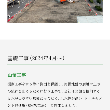
基礎工事
（
2024年4月～
）
山留工事
掘削工事をする際に側面を保護し
、
周囲地盤の崩壊や土砂
の流れを止めるために行う工事で
、
当社は地盤を掘削する
と水が出やすい環境だったため
、
止水性が高い
「
ソイルセメ
ント柱列壁
（
SMW工法
）
」
で施工しました
。