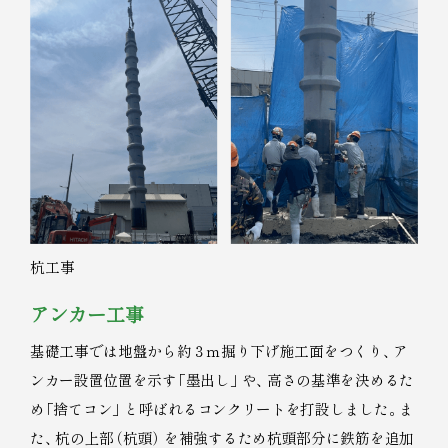
杭工事
アンカー工事
基礎工事では地盤から約３ｍ掘り下げ施工面をつくり
、
ア
ンカー設置位置を示す
「
墨出し
」
や
、
高さの基準を決めるた
め
「
捨てコン
」
と呼ばれるコンクリートを打設しました
。
ま
た
、
杭の上部
（
杭頭
）
を補強するため杭頭部分に鉄筋を追加