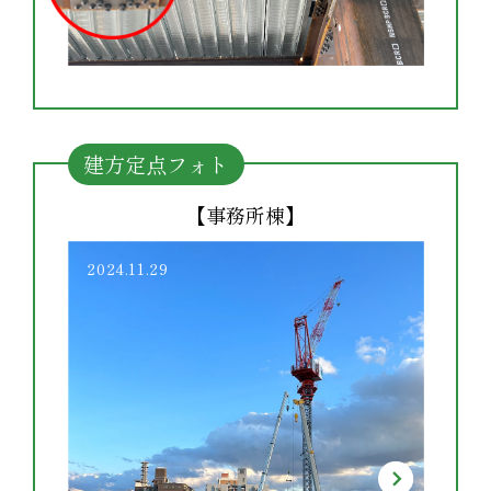
建方定点フォト
【事務所棟】
2024.12.09
2024.