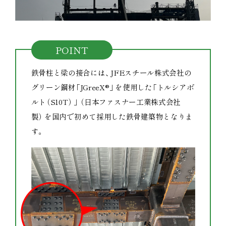
POINT
鉄骨柱と梁の接合には
、
JFEスチール株式会社の
グリーン鋼材
「
JGreeX®
」
を使用した
「
トルシアボ
ルト
（
S10T
）
」
（
日本ファスナー工業株式会社
製
）
を国内で初めて採用した鉄骨建築物となりま
す
。