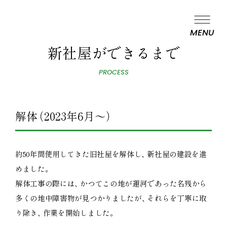
コンドーテックの未来を創る
五十年間お疲れさまでした
ト
MENU
新社屋ができるまで
PROCESS
解体
（
2023年6月～
）
約50年間使用してきた旧社屋を解体し
、
新社屋の建設を進
めました
。
」
解体工事の際には
、
かつてこの地が運河であった名残から
多くの地中障害物が見つかりましたが
、
それらを丁寧に取
り除き
、
作業を開始しました
。