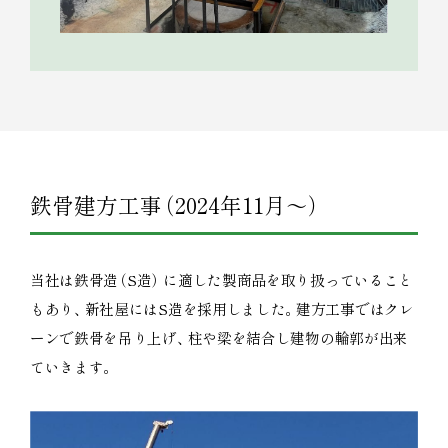
鉄骨建方工事
（
2024年11月～
）
当社は鉄骨造
（
S造
）
に適した製商品を取り扱っていること
もあり
、
新社屋にはS造を採用しました
。
建方工事ではクレ
ーンで鉄骨を吊り上げ
、
柱や梁を結合し建物の輪郭が出来
ていきます
。