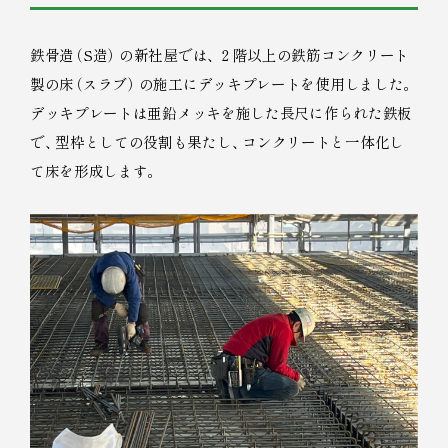
鉄骨造
（
S造
）
の新社屋では
、
２階以上の鉄筋コンクリート
製の床
（
スラブ
）
の施工にデッキプレートを使用しました
。
デッキプレートは亜鉛メッキを施した長尺に作られた鉄板
で
、
型枠としての役割も果たし
、
コンクリートと一体化し
て床を形成します
。