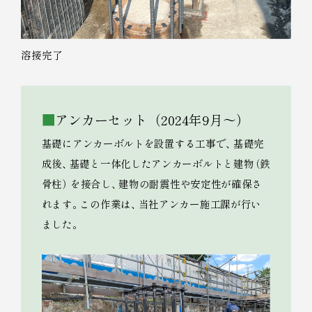
溶接完了
アンカーセット（2024年9月～）
基礎にアンカーボルトを設置する工事で
、
基礎完
成後
、
基礎と一体化したアンカーボルトと建物
（
鉄
骨柱
）
を接合し
、
建物の耐震性や安定性が確保さ
れます
。
この作業は
、
当社アンカー施工課が行い
ました
。