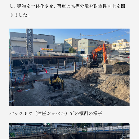
し
、
建物を一体化させ
、
荷重の均等分散や耐震性向上を図
りました
。
バックホウ（油圧ショベル）での掘削の様子