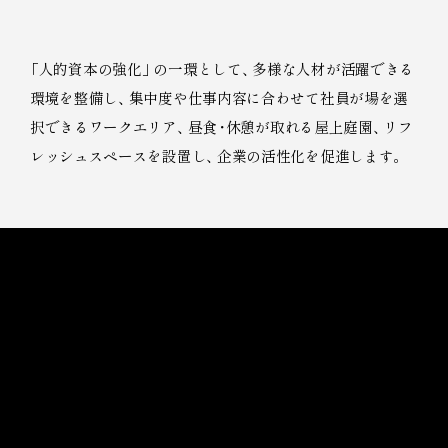
「
人的資本の強化
」
の一環として
、
多様な人材が活躍できる
環境を整備し
、
集中度や仕事内容に合わせて社員が場を選
択できるワークエリア
、
昼食
・
休憩が取れる屋上庭園
、
リフ
レッシュスペースを設置し
、
企業の活性化を促進します
。