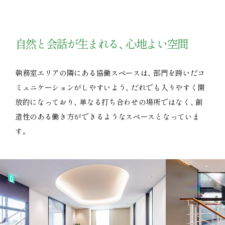
自然と会話が生まれる
、
心地よい空間
執務室エリアの隣にある協働スペースは
、
部門を跨いだコ
ミュニケーションがしやすいよう
、
だれでも入りやすく開
放的になっており
、
単なる打ち合わせの場所ではなく
、
創
造性のある働き方ができるようなスペースとなっていま
す
。