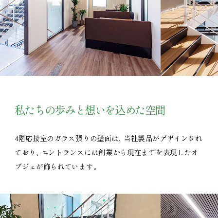
私たちの歩みと想いを込めた空間
4階応接室のガラス張りの壁面は
、
当社製品がデザインされ
ており
、
エントランスには創業から現在までを表現したオ
ブジェが飾られています
。