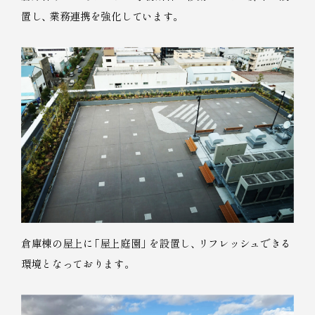
置し
、
業務連携を強化しています
。
倉庫棟の屋上に
「
屋上庭園
」
を設置し
、
リフレッシュできる
環境となっております
。