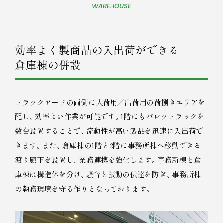
WAREHOUSE
効率よく製商品の入出荷ができる
倉庫棟の併設
トラックヤードの両側に入荷用／出荷用の荷捌きエリアを
配し
、
効率よい作業が可能です
。
1階にもパレットラックを
数台設置することで
、
流動性が高い製品を迅速に入出荷で
きます
。
また
、
倉庫棟の1階と2階に事務所棟へ移動できる
渡り廊下を設置し
、
業務連携を強化します
。
事務所棟と倉
庫棟は構造体を分け
、
騒音と振動の伝達を防ぎ
、
事務所棟
の執務環境を守る作りとなっております
。