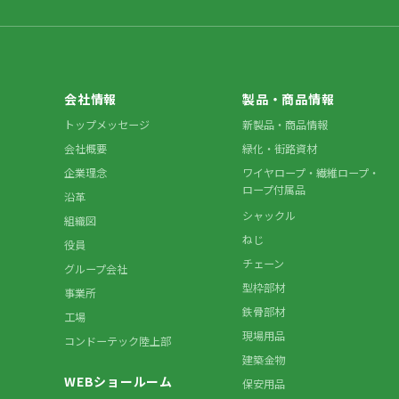
会社情報
製品・商品情報
トップメッセージ
新製品・商品情報
会社概要
緑化・街路資材
企業理念
ワイヤロープ・繊維ロープ・
ロープ付属品
沿革
シャックル
組織図
ねじ
役員
チェーン
グループ会社
型枠部材
事業所
鉄骨部材
工場
現場用品
コンドーテック陸上部
建築金物
WEBショールーム
保安用品