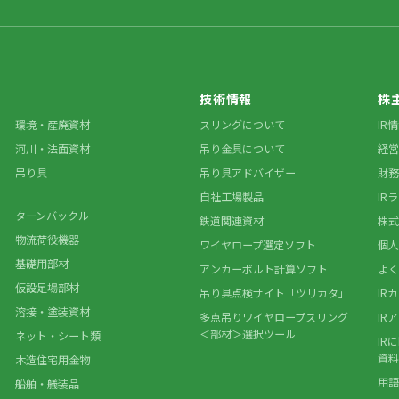
技術情報
株
環境・産廃資材
スリングについて
IR
河川・法面資材
吊り金具について
経営
吊り具
吊り具アドバイザー
財務
自社工場製品
IR
ターンバックル
鉄道関連資材
株式
物流荷役機器
ワイヤロープ選定ソフト
個人
基礎用部材
アンカーボルト計算ソフト
よく
仮設足場部材
吊り具点検サイト「ツリカタ」
IR
溶接・塗装資材
多点吊りワイヤロープスリング
IR
＜部材＞選択ツール
ネット・シート類
IR
資料
木造住宅用金物
用語
船舶・艤装品