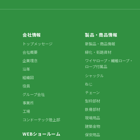
会社情報
製品・商品情報
トップメッセージ
新製品・商品情報
会社概要
緑化・街路資材
企業理念
ワイヤロープ・繊維ロープ・
ロープ付属品
沿革
シャックル
組織図
ねじ
役員
チェーン
グループ会社
型枠部材
事業所
鉄骨部材
工場
現場用品
コンドーテック陸上部
建築金物
WEBショールーム
保安用品