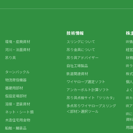
技術情報
株
環境・産廃資材
スリングについて
IR
河川・法面資材
吊り金具について
経営
吊り具
吊り具アドバイザー
財務
自社工場製品
IR
ターンバックル
鉄道関連資材
株式
物流荷役機器
ワイヤロープ選定ソフト
個人
基礎用部材
アンカーボルト計算ソフト
よく
仮設足場部材
吊り具点検サイト「ツリカタ」
IR
溶接・塗装資材
多点吊りワイヤロープスリング
IR
＜部材＞選択ツール
ネット・シート類
IR
資料
木造住宅用金物
用語
船舶・艤装品