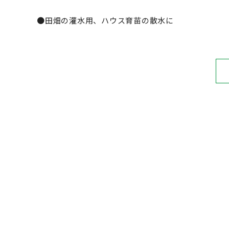
●田畑の灌水用、ハウス育苗の散水に