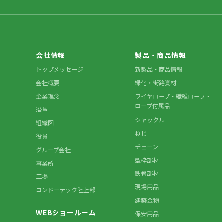
会社情報
製品・商品情報
トップメッセージ
新製品・商品情報
会社概要
緑化・街路資材
企業理念
ワイヤロープ・繊維ロープ・
ロープ付属品
沿革
シャックル
組織図
ねじ
役員
チェーン
グループ会社
型枠部材
事業所
鉄骨部材
工場
現場用品
コンドーテック陸上部
建築金物
WEBショールーム
保安用品