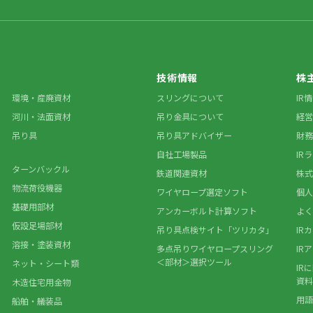
技術情報
株
環境・産廃資材
スリングについて
IR
河川・法面資材
吊り金具について
経営
吊り具
吊り具アドバイザー
財務
自社工場製品
IR
ターンバックル
鉄道関連資材
株式
物流荷役機器
ワイヤロープ選定ソフト
個人
基礎用部材
アンカーボルト計算ソフト
よく
仮設足場部材
吊り具点検サイト「ツリカタ」
IR
溶接・塗装資材
多点吊りワイヤロープスリング
IR
＜部材＞選択ツール
ネット・シート類
IR
資料
木造住宅用金物
用語
船舶・艤装品