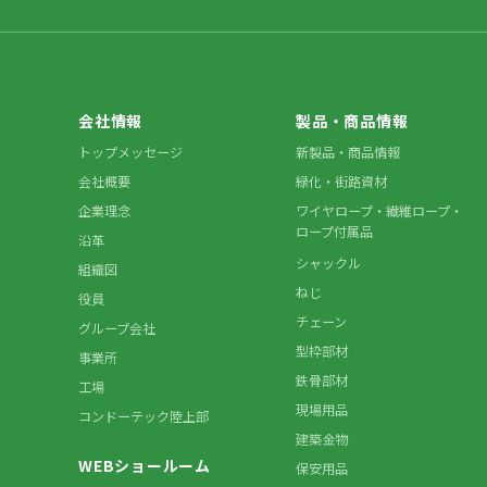
会社情報
製品・商品情報
トップメッセージ
新製品・商品情報
会社概要
緑化・街路資材
企業理念
ワイヤロープ・繊維ロープ・
ロープ付属品
沿革
シャックル
組織図
ねじ
役員
チェーン
グループ会社
型枠部材
事業所
鉄骨部材
工場
現場用品
コンドーテック陸上部
建築金物
WEBショールーム
保安用品