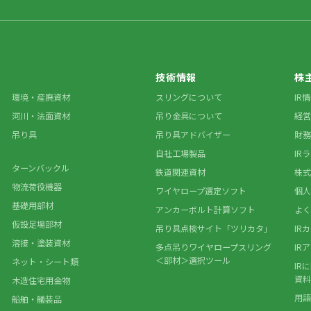
技術情報
株
環境・産廃資材
スリングについて
IR
河川・法面資材
吊り金具について
経営
吊り具
吊り具アドバイザー
財務
自社工場製品
IR
ターンバックル
鉄道関連資材
株式
物流荷役機器
ワイヤロープ選定ソフト
個人
基礎用部材
アンカーボルト計算ソフト
よく
仮設足場部材
吊り具点検サイト「ツリカタ」
IR
溶接・塗装資材
多点吊りワイヤロープスリング
IR
＜部材＞選択ツール
ネット・シート類
IR
資料
木造住宅用金物
用語
船舶・艤装品