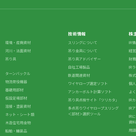
技術情報
株
環境・産廃資材
スリングについて
IR
河川・法面資材
吊り金具について
経営
吊り具
吊り具アドバイザー
財務
自社工場製品
IR
ターンバックル
鉄道関連資材
株式
物流荷役機器
ワイヤロープ選定ソフト
個人
基礎用部材
アンカーボルト計算ソフト
よく
仮設足場部材
吊り具点検サイト「ツリカタ」
IR
溶接・塗装資材
多点吊りワイヤロープスリング
IR
＜部材＞選択ツール
ネット・シート類
IR
資料
木造住宅用金物
用語
船舶・艤装品