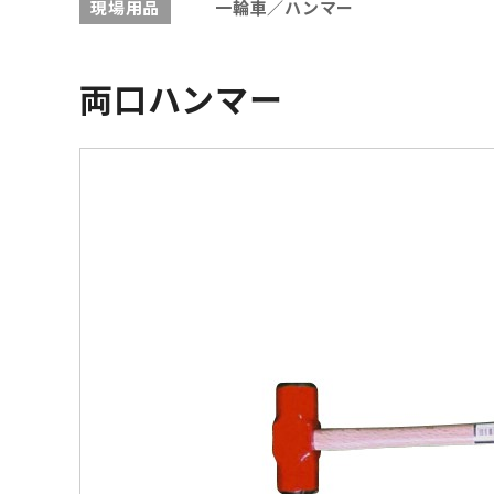
現場用品
一輪車／ハンマー
両口ハンマー