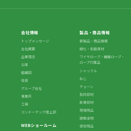
会社情報
製品・商品情報
トップメッセージ
新製品・商品情報
会社概要
緑化・街路資材
企業理念
ワイヤロープ・繊維ロープ・
ロープ付属品
沿革
シャックル
組織図
ねじ
役員
チェーン
グループ会社
型枠部材
事業所
鉄骨部材
工場
現場用品
コンドーテック陸上部
建築金物
WEBショールーム
保安用品