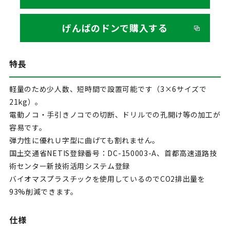
げんばのドンで購入する
特長
軽量のため少人数、短時間で設置可能です（3×6サイズで
21kg）。
電動ノコ・手引きノコでの切断、ドリルでの孔開け等の加工が
容易です。
弾力性に優れＵ字型に曲げても割れません。
国土交通省NETIS登録番号：DC-150003-A、首都高速道路技
術センター新技術活用システム登録
バイオマスプラスチックを使用しているのでCO2排出量を
93%削減できます。
仕様