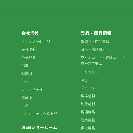
会社情報
製品・商品情報
トップメッセージ
新製品・商品情報
会社概要
緑化・街路資材
企業理念
ワイヤロープ・繊維ロープ・
ロープ付属品
沿革
シャックル
組織図
ねじ
役員
チェーン
グループ会社
型枠部材
事業所
鉄骨部材
工場
現場用品
コンドーテック陸上部
建築金物
WEBショールーム
保安用品