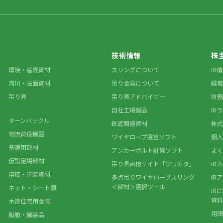
技術情報
株
環境・産廃資材
スリングについて
IR
河川・法面資材
吊り金具について
経営
吊り具
吊り具アドバイザー
財務
自社工場製品
IR
ターンバックル
鉄道関連資材
株式
物流荷役機器
ワイヤロープ選定ソフト
個人
基礎用部材
アンカーボルト計算ソフト
よく
仮設足場部材
吊り具点検サイト「ツリカタ」
IR
溶接・塗装資材
多点吊りワイヤロープスリング
IR
＜部材＞選択ツール
ネット・シート類
IR
資料
木造住宅用金物
用語
船舶・艤装品