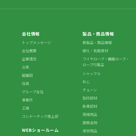
会社情報
製品・商品情報
トップメッセージ
新製品・商品情報
会社概要
緑化・街路資材
企業理念
ワイヤロープ・繊維ロープ・
ロープ付属品
沿革
シャックル
組織図
ねじ
役員
チェーン
グループ会社
型枠部材
事業所
鉄骨部材
工場
現場用品
コンドーテック陸上部
建築金物
WEBショールーム
保安用品