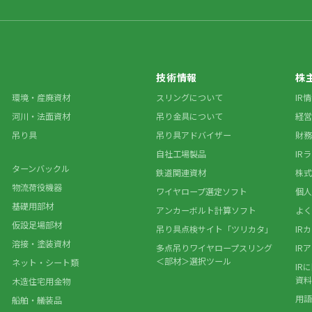
技術情報
株
環境・産廃資材
スリングについて
IR
河川・法面資材
吊り金具について
経営
吊り具
吊り具アドバイザー
財務
自社工場製品
IR
ターンバックル
鉄道関連資材
株式
物流荷役機器
ワイヤロープ選定ソフト
個人
基礎用部材
アンカーボルト計算ソフト
よく
仮設足場部材
吊り具点検サイト「ツリカタ」
IR
溶接・塗装資材
多点吊りワイヤロープスリング
IR
＜部材＞選択ツール
ネット・シート類
IR
資料
木造住宅用金物
用語
船舶・艤装品