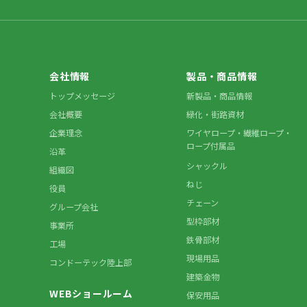
会社情報
製品・商品情報
トップメッセージ
新製品・商品情報
会社概要
緑化・街路資材
企業理念
ワイヤロープ・繊維ロープ・
ロープ付属品
沿革
シャックル
組織図
ねじ
役員
チェーン
グループ会社
型枠部材
事業所
鉄骨部材
工場
現場用品
コンドーテック陸上部
建築金物
WEBショールーム
保安用品