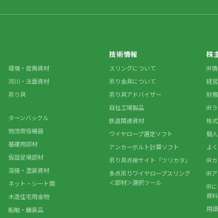
技術情報
株
環境・産廃資材
スリングについて
IR
河川・法面資材
吊り金具について
経営
吊り具
吊り具アドバイザー
財務
自社工場製品
IR
ターンバックル
鉄道関連資材
株式
物流荷役機器
ワイヤロープ選定ソフト
個人
基礎用部材
アンカーボルト計算ソフト
よく
仮設足場部材
吊り具点検サイト「ツリカタ」
IR
溶接・塗装資材
多点吊りワイヤロープスリング
IR
＜部材＞選択ツール
ネット・シート類
IR
資料
木造住宅用金物
用語
船舶・艤装品