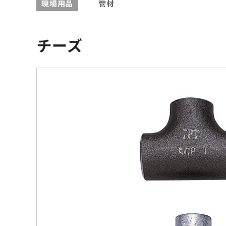
現場用品
管材
チーズ