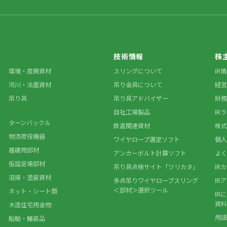
技術情報
株
環境・産廃資材
スリングについて
IR
河川・法面資材
吊り金具について
経営
吊り具
吊り具アドバイザー
財務
自社工場製品
IR
ターンバックル
鉄道関連資材
株式
物流荷役機器
ワイヤロープ選定ソフト
個人
基礎用部材
アンカーボルト計算ソフト
よく
仮設足場部材
吊り具点検サイト「ツリカタ」
IR
溶接・塗装資材
多点吊りワイヤロープスリング
IR
＜部材＞選択ツール
ネット・シート類
IR
資料
木造住宅用金物
用語
船舶・艤装品