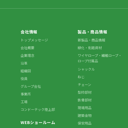
会社情報
製品・商品情報
トップメッセージ
新製品・商品情報
会社概要
緑化・街路資材
企業理念
ワイヤロープ・繊維ロープ・
ロープ付属品
沿革
シャックル
組織図
ねじ
役員
チェーン
グループ会社
型枠部材
事業所
鉄骨部材
工場
現場用品
コンドーテック陸上部
建築金物
WEBショールーム
保安用品