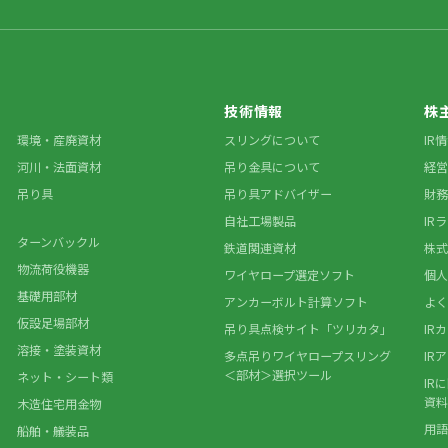
技術情報
株
環境・産廃資材
スリングについて
IR
河川・法面資材
吊り金具について
経営
吊り具
吊り具アドバイザー
財務
自社工場製品
IR
ターンバックル
鉄道関連資材
株式
物流荷役機器
ワイヤロープ選定ソフト
個人
基礎用部材
アンカーボルト計算ソフト
よく
仮設足場部材
吊り具点検サイト「ツリカタ」
IR
溶接・塗装資材
多点吊りワイヤロープスリング
IR
＜部材＞選択ツール
ネット・シート類
IR
資料
木造住宅用金物
用語
船舶・艤装品