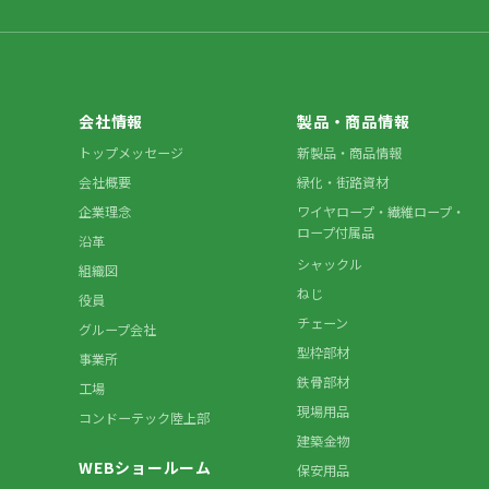
会社情報
製品・商品情報
トップメッセージ
新製品・商品情報
会社概要
緑化・街路資材
企業理念
ワイヤロープ・繊維ロープ・
ロープ付属品
沿革
シャックル
組織図
ねじ
役員
チェーン
グループ会社
型枠部材
事業所
鉄骨部材
工場
現場用品
コンドーテック陸上部
建築金物
WEBショールーム
保安用品