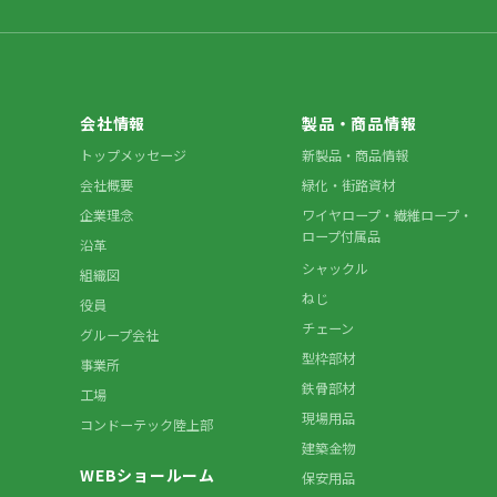
会社情報
製品・商品情報
トップメッセージ
新製品・商品情報
会社概要
緑化・街路資材
企業理念
ワイヤロープ・繊維ロープ・
ロープ付属品
沿革
シャックル
組織図
ねじ
役員
チェーン
グループ会社
型枠部材
事業所
鉄骨部材
工場
現場用品
コンドーテック陸上部
建築金物
WEBショールーム
保安用品