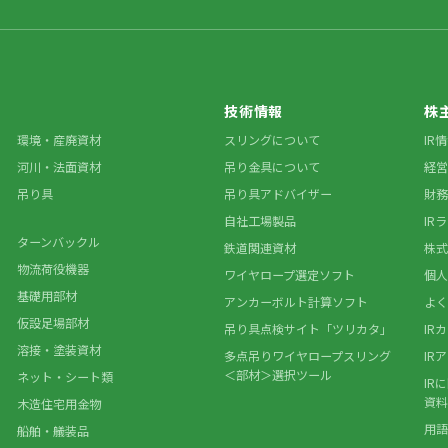
技術情報
株
環境・産廃資材
スリングについて
IR
河川・法面資材
吊り金具について
経営
吊り具
吊り具アドバイザー
財務
自社工場製品
IR
ターンバックル
鉄道関連資材
株式
物流荷役機器
ワイヤロープ選定ソフト
個人
基礎用部材
アンカーボルト計算ソフト
よく
仮設足場部材
吊り具点検サイト「ツリカタ」
IR
溶接・塗装資材
多点吊りワイヤロープスリング
IR
＜部材＞選択ツール
ネット・シート類
IR
資料
木造住宅用金物
用語
船舶・艤装品