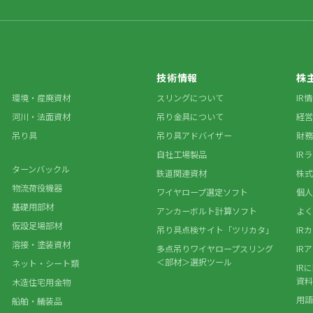
技術情報
株
環境・産廃資材
スリングについて
IR
河川・法面資材
吊り金具について
経営
吊り具
吊り具アドバイザー
財務
自社工場製品
IR
ターンバックル
鉄道関連資材
株式
物流荷役機器
ワイヤロープ選定ソフト
個人
基礎用部材
アンカーボルト計算ソフト
よく
仮設足場部材
吊り具点検サイト「ツリカタ」
IR
溶接・塗装資材
多点吊りワイヤロープスリング
IR
＜部材＞選択ツール
ネット・シート類
IR
資料
木造住宅用金物
用語
船舶・艤装品