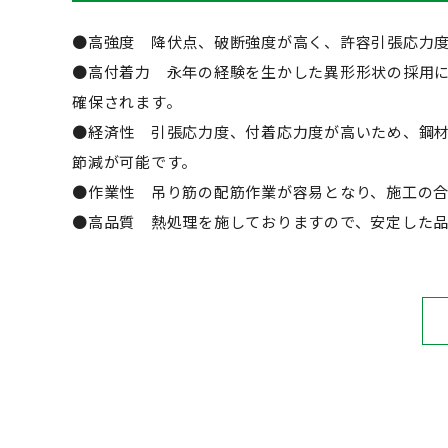
●高強度 降伏点、破断強度が高く、許容引張応力
●高付着力 永年の経験を生かした異形形状の採用
確保されます。
●経済性 引張応力度、付着応力度が高いため、鋼
節減が可能です。
●作業性 吊り筋の配筋作業が容易となり、施工の
●高品質 熱処理を施しておりますので、安定した