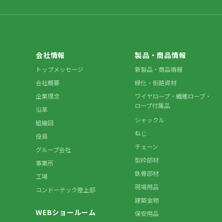
会社情報
製品・商品情報
トップメッセージ
新製品・商品情報
会社概要
緑化・街路資材
企業理念
ワイヤロープ・繊維ロープ・
ロープ付属品
沿革
シャックル
組織図
ねじ
役員
チェーン
グループ会社
型枠部材
事業所
鉄骨部材
工場
現場用品
コンドーテック陸上部
建築金物
WEBショールーム
保安用品