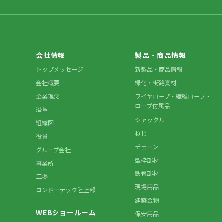
会社情報
製品・商品情報
トップメッセージ
新製品・商品情報
会社概要
緑化・街路資材
企業理念
ワイヤロープ・繊維ロープ・
ロープ付属品
沿革
シャックル
組織図
ねじ
役員
チェーン
グループ会社
型枠部材
事業所
鉄骨部材
工場
現場用品
コンドーテック陸上部
建築金物
WEBショールーム
保安用品