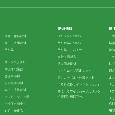
技術情報
株
環境・産廃資材
スリングについて
IR
河川・法面資材
吊り金具について
経営
吊り具
吊り具アドバイザー
財務
自社工場製品
IR
ターンバックル
鉄道関連資材
株式
物流荷役機器
ワイヤロープ選定ソフト
個人
基礎用部材
アンカーボルト計算ソフト
よく
仮設足場部材
吊り具点検サイト「ツリカタ」
IR
溶接・塗装資材
多点吊りワイヤロープスリング
IR
＜部材＞選択ツール
ネット・シート類
IR
資料
木造住宅用金物
用語
船舶・艤装品