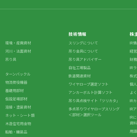
技術情報
株
環境・産廃資材
スリングについて
IR
河川・法面資材
吊り金具について
経営
吊り具
吊り具アドバイザー
財務
自社工場製品
IR
ターンバックル
鉄道関連資材
株式
物流荷役機器
ワイヤロープ選定ソフト
個人
基礎用部材
アンカーボルト計算ソフト
よく
仮設足場部材
吊り具点検サイト「ツリカタ」
IR
溶接・塗装資材
多点吊りワイヤロープスリング
IR
＜部材＞選択ツール
ネット・シート類
IR
資料
木造住宅用金物
用語
船舶・艤装品