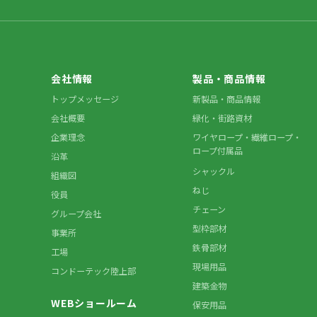
会社情報
製品・商品情報
トップメッセージ
新製品・商品情報
会社概要
緑化・街路資材
企業理念
ワイヤロープ・繊維ロープ・
ロープ付属品
沿革
シャックル
組織図
ねじ
役員
チェーン
グループ会社
型枠部材
事業所
鉄骨部材
工場
現場用品
コンドーテック陸上部
建築金物
WEBショールーム
保安用品