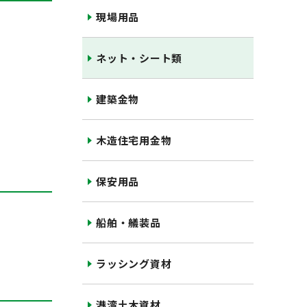
現場用品
ネット・シート類
建築金物
木造住宅用金物
保安用品
船舶・艤装品
ラッシング資材
港湾土木資材