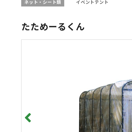
ネット・シート類
イベントテント
たためーるくん