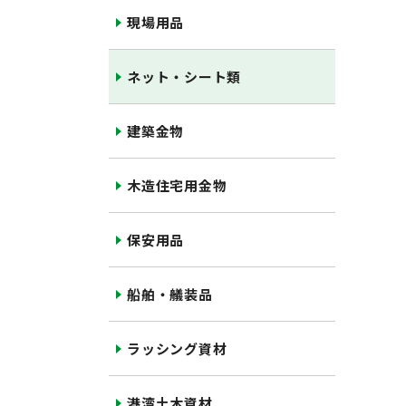
現場用品
ネット・シート類
建築金物
木造住宅用金物
保安用品
船舶・艤装品
ラッシング資材
港湾土木資材