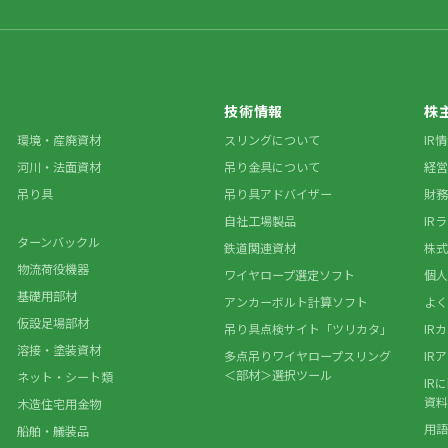
技術情報
株
環境・産廃資材
スリングについて
IR
河川・法面資材
吊り金具について
経営
吊り具
吊り具アドバイザー
財務
自社工場製品
IR
ターンバックル
鉄道関連資材
株式
物流荷役機器
ワイヤロープ選定ソフト
個人
基礎用部材
アンカーボルト計算ソフト
よく
仮設足場部材
吊り具点検サイト「ツリカタ」
IR
溶接・塗装資材
多点吊りワイヤロープスリング
IR
＜部材＞選択ツール
ネット・シート類
IR
資料
木造住宅用金物
用語
船舶・艤装品