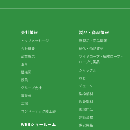
会社情報
製品・商品情報
トップメッセージ
新製品・商品情報
会社概要
緑化・街路資材
企業理念
ワイヤロープ・繊維ロープ・
ロープ付属品
沿革
シャックル
組織図
ねじ
役員
チェーン
グループ会社
型枠部材
事業所
鉄骨部材
工場
現場用品
コンドーテック陸上部
建築金物
WEBショールーム
保安用品