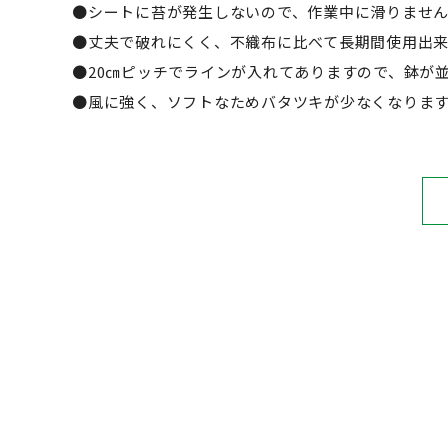
●シートに苔が発生しないので、作業中に滑りませ
●丈夫で破れにくく、不織布に比べて長期間使用出
●20㎝ピッチでラインが入れてありますので、鉢が並
●風に強く、ソフトなためバタツキが少なくなりま