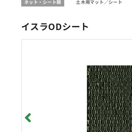
ネット・シート類
土木用マット／シート
イスラODシート