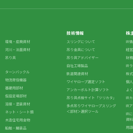
技術情報
株
環境・産廃資材
スリングについて
IR
河川・法面資材
吊り金具について
経営
吊り具
吊り具アドバイザー
財務
自社工場製品
IR
ターンバックル
鉄道関連資材
株式
物流荷役機器
ワイヤロープ選定ソフト
個人
基礎用部材
アンカーボルト計算ソフト
よく
仮設足場部材
吊り具点検サイト「ツリカタ」
IR
溶接・塗装資材
多点吊りワイヤロープスリング
IR
＜部材＞選択ツール
ネット・シート類
IR
資料
木造住宅用金物
用語
船舶・艤装品