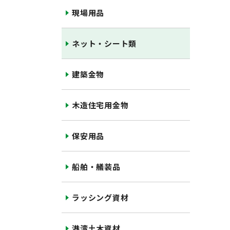
現場用品
ネット・シート類
建築金物
木造住宅用金物
保安用品
船舶・艤装品
ラッシング資材
港湾土木資材