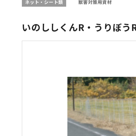
ネット・シート類
獣害対策用資材
いのししくんR・うりぼう