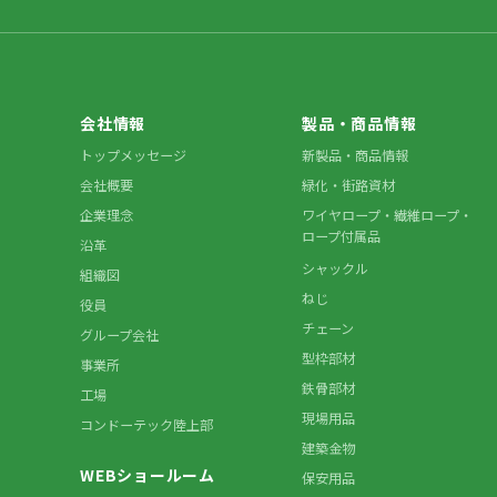
会社情報
製品・商品情報
トップメッセージ
新製品・商品情報
会社概要
緑化・街路資材
企業理念
ワイヤロープ・繊維ロープ・
ロープ付属品
沿革
シャックル
組織図
ねじ
役員
チェーン
グループ会社
型枠部材
事業所
鉄骨部材
工場
現場用品
コンドーテック陸上部
建築金物
WEBショールーム
保安用品