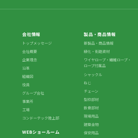
会社情報
製品・商品情報
トップメッセージ
新製品・商品情報
会社概要
緑化・街路資材
企業理念
ワイヤロープ・繊維ロープ・
ロープ付属品
沿革
シャックル
組織図
ねじ
役員
チェーン
グループ会社
型枠部材
事業所
鉄骨部材
工場
現場用品
コンドーテック陸上部
建築金物
WEBショールーム
保安用品