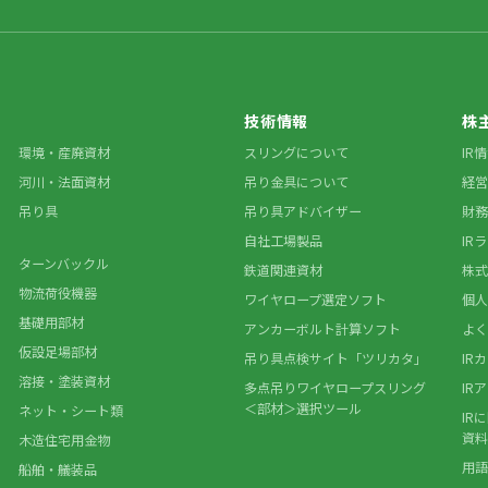
技術情報
株
環境・産廃資材
スリングについて
IR
河川・法面資材
吊り金具について
経営
吊り具
吊り具アドバイザー
財務
自社工場製品
IR
ターンバックル
鉄道関連資材
株式
物流荷役機器
ワイヤロープ選定ソフト
個人
基礎用部材
アンカーボルト計算ソフト
よく
仮設足場部材
吊り具点検サイト「ツリカタ」
IR
溶接・塗装資材
多点吊りワイヤロープスリング
IR
＜部材＞選択ツール
ネット・シート類
IR
資料
木造住宅用金物
用語
船舶・艤装品