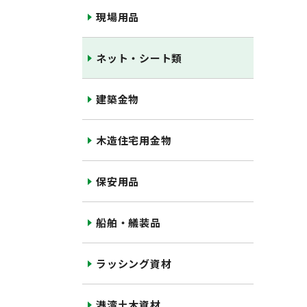
現場用品
ネット・シート類
建築金物
木造住宅用金物
保安用品
船舶・艤装品
ラッシング資材
港湾土木資材