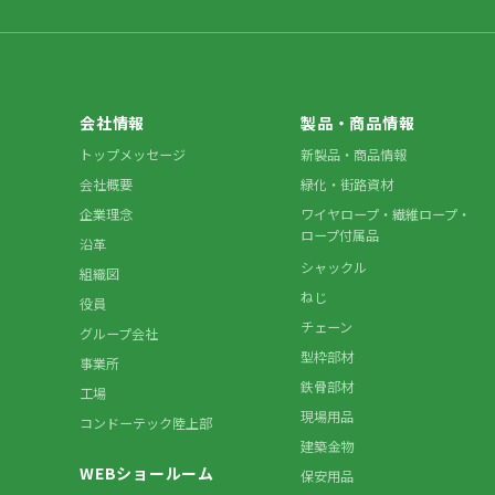
会社情報
製品・商品情報
トップメッセージ
新製品・商品情報
会社概要
緑化・街路資材
企業理念
ワイヤロープ・繊維ロープ・
ロープ付属品
沿革
シャックル
組織図
ねじ
役員
チェーン
グループ会社
型枠部材
事業所
鉄骨部材
工場
現場用品
コンドーテック陸上部
建築金物
WEBショールーム
保安用品