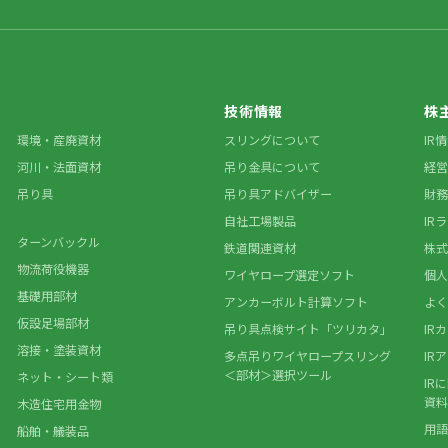
技術情報
株
環境・産廃資材
スリングについて
IR
河川・法面資材
吊り金具について
経営
吊り具
吊り具アドバイザー
財務
自社工場製品
IR
ターンバックル
鉄道関連資材
株式
物流荷役機器
ワイヤロープ選定ソフト
個人
基礎用部材
アンカーボルト計算ソフト
よく
仮設足場部材
吊り具点検サイト「ツリカタ」
IR
溶接・塗装資材
多点吊りワイヤロープスリング
IR
＜部材＞選択ツール
ネット・シート類
IR
資料
木造住宅用金物
用語
船舶・艤装品