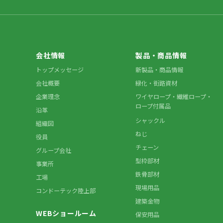
会社情報
製品・商品情報
トップメッセージ
新製品・商品情報
会社概要
緑化・街路資材
企業理念
ワイヤロープ・繊維ロープ・
ロープ付属品
沿革
シャックル
組織図
ねじ
役員
チェーン
グループ会社
型枠部材
事業所
鉄骨部材
工場
現場用品
コンドーテック陸上部
建築金物
WEBショールーム
保安用品