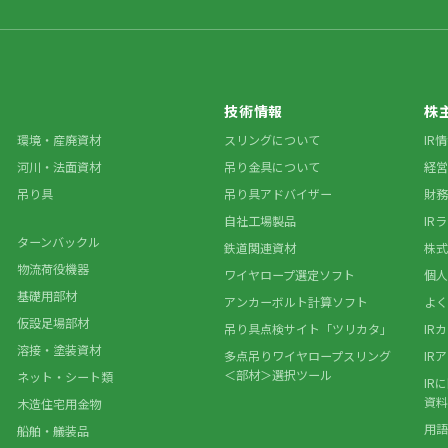
技術情報
株
環境・産廃資材
スリングについて
IR
河川・法面資材
吊り金具について
経営
吊り具
吊り具アドバイザー
財務
自社工場製品
IR
ターンバックル
鉄道関連資材
株式
物流荷役機器
ワイヤロープ選定ソフト
個人
基礎用部材
アンカーボルト計算ソフト
よく
仮設足場部材
吊り具点検サイト「ツリカタ」
IR
溶接・塗装資材
多点吊りワイヤロープスリング
IR
＜部材＞選択ツール
ネット・シート類
IR
資料
木造住宅用金物
用語
船舶・艤装品