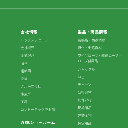
会社情報
製品・商品情報
トップメッセージ
新製品・商品情報
会社概要
緑化・街路資材
企業理念
ワイヤロープ・繊維ロープ・
ロープ付属品
沿革
シャックル
組織図
ねじ
役員
チェーン
グループ会社
型枠部材
事業所
鉄骨部材
工場
現場用品
コンドーテック陸上部
建築金物
WEBショールーム
保安用品