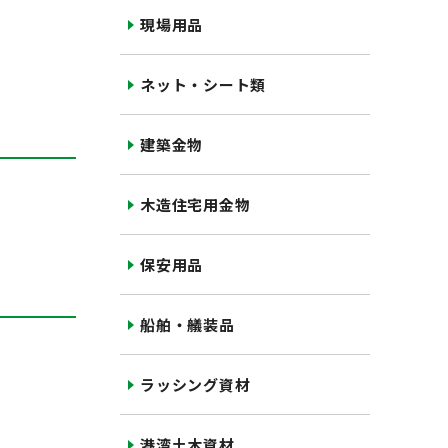
現場用品
ネット・シート類
建築金物
木造住宅用金物
保安用品
船舶・艤装品
ラッシング資材
港湾土木資材