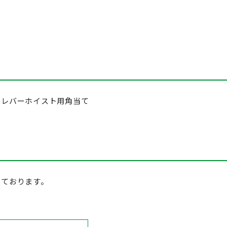
やレバーホイスト用角当て
けております。