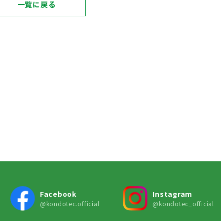
一覧に戻る
Facebook
Instagram
@kondotec.official
@kondotec_official