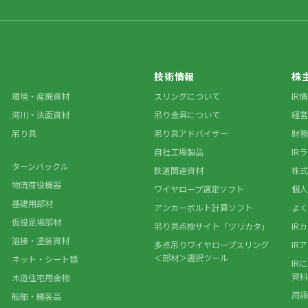
技術情報
株
環境・産廃資材
スリングについて
IR
河川・法面資材
吊り金具について
経営
吊り具
吊り具アドバイザー
財務
自社工場製品
IR
ターンバックル
鉄道関連資材
株式
物流荷役機器
ワイヤロープ選定ソフト
個人
基礎用部材
アンカーボルト計算ソフト
よく
仮設足場部材
吊り具点検サイト「ツリカタ」
IR
溶接・塗装資材
多点吊りワイヤロープスリング
IR
＜部材＞選択ツール
ネット・シート類
IR
資料
木造住宅用金物
用語
船舶・艤装品