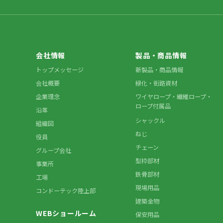
会社情報
製品・商品情報
トップメッセージ
新製品・商品情報
会社概要
緑化・街路資材
企業理念
ワイヤロープ・繊維ロープ・
ロープ付属品
沿革
シャックル
組織図
ねじ
役員
チェーン
グループ会社
型枠部材
事業所
鉄骨部材
工場
現場用品
コンドーテック陸上部
建築金物
WEBショールーム
保安用品