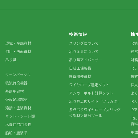
技術情報
株
環境・産廃資材
スリングについて
IR
河川・法面資材
吊り金具について
経営
吊り具
吊り具アドバイザー
財務
自社工場製品
IR
ターンバックル
鉄道関連資材
株式
物流荷役機器
ワイヤロープ選定ソフト
個人
基礎用部材
アンカーボルト計算ソフト
よく
仮設足場部材
吊り具点検サイト「ツリカタ」
IR
溶接・塗装資材
多点吊りワイヤロープスリング
IR
＜部材＞選択ツール
ネット・シート類
IR
資料
木造住宅用金物
用語
船舶・艤装品