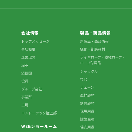
会社情報
製品・商品情報
トップメッセージ
新製品・商品情報
会社概要
緑化・街路資材
企業理念
ワイヤロープ・繊維ロープ・
ロープ付属品
沿革
シャックル
組織図
ねじ
役員
チェーン
グループ会社
型枠部材
事業所
鉄骨部材
工場
現場用品
コンドーテック陸上部
建築金物
WEBショールーム
保安用品