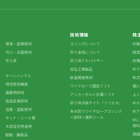
技術情報
株
環境・産廃資材
スリングについて
IR
河川・法面資材
吊り金具について
経営
吊り具
吊り具アドバイザー
財務
自社工場製品
IR
ターンバックル
鉄道関連資材
株式
物流荷役機器
ワイヤロープ選定ソフト
個人
基礎用部材
アンカーボルト計算ソフト
よく
仮設足場部材
吊り具点検サイト「ツリカタ」
IR
溶接・塗装資材
多点吊りワイヤロープスリング
IR
＜部材＞選択ツール
ネット・シート類
IR
資料
木造住宅用金物
用語
船舶・艤装品