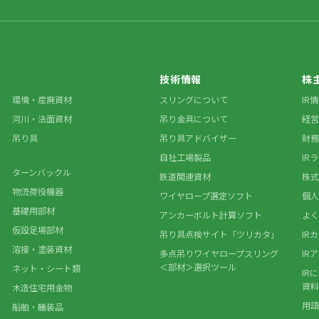
技術情報
株
環境・産廃資材
スリングについて
IR
河川・法面資材
吊り金具について
経営
吊り具
吊り具アドバイザー
財務
自社工場製品
IR
ターンバックル
鉄道関連資材
株式
物流荷役機器
ワイヤロープ選定ソフト
個人
基礎用部材
アンカーボルト計算ソフト
よく
仮設足場部材
吊り具点検サイト「ツリカタ」
IR
溶接・塗装資材
多点吊りワイヤロープスリング
IR
＜部材＞選択ツール
ネット・シート類
IR
資料
木造住宅用金物
用語
船舶・艤装品