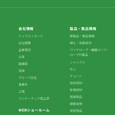
会社情報
製品・商品情報
トップメッセージ
新製品・商品情報
会社概要
緑化・街路資材
企業理念
ワイヤロープ・繊維ロープ・
ロープ付属品
沿革
シャックル
組織図
ねじ
役員
チェーン
グループ会社
型枠部材
事業所
鉄骨部材
工場
現場用品
コンドーテック陸上部
建築金物
WEBショールーム
保安用品