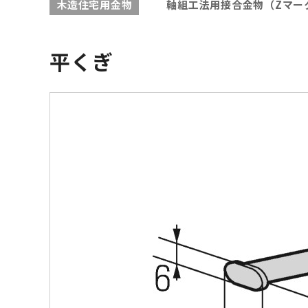
木造住宅用金物
軸組工法用接合金物（Zマー
平くぎ