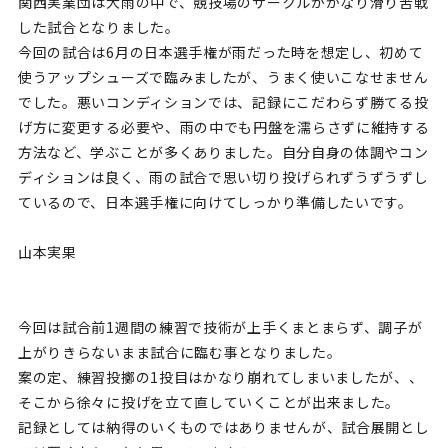
関西実業団は大雨の中で、競技場のサークルがかなり滑り苦戦
した試合となりました。
今回の試合は6月の日本選手権が雨だった時を想定し、初めて
使うアップシューズで臨みましたが、うまく使いこなせません
でした。悪いコンディションでは、記録にこだわらず勝てる投
げ方に変更する必要や、雨の中でも円盤を濡らさずに維持する
方法など、学ぶことが多くありました。自分自身の体調やコン
ディションは良く、雨の試合で思い切り投げられずうずうずし
ているので、日本選手権に向けてしっかり準備したいです。
山本実果
今回は試合前1週間の練習で技術が上手くまとまらず、調子が
上がりきらないまま試合に臨む事となりました。
案の定、練習投擲の1投目はかなり崩れてしまいましたが、、
そこから徐々に投げを立て直していくことが出来ました。
記録としては納得のいくものではありませんが、試合展開とし