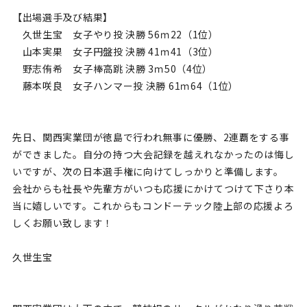
【出場選手及び結果】
久世生宝 女子やり投 決勝 56ｍ22（1位）
山本実果 女子円盤投 決勝 41ｍ41（3位）
野志侑希 女子棒高跳 決勝
3ｍ50
（4位）
藤本咲良 女子ハンマー投 決勝 61ｍ64（1位）
先日、関西実業団が徳島で行われ無事に優勝、2連覇をする事
ができました。自分の持つ大会記録を越えれなかったのは悔し
いですが、次の日本選手権に向けてしっかりと準備します。
会社からも社長や先輩方がいつも応援にかけてつけて下さり本
当に嬉しいです。これからもコンドーテック陸上部の応援よろ
しくお願い致します！
久世生宝