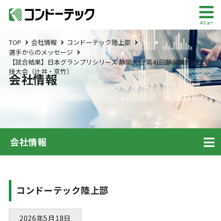
メニュー
TOP
会社情報
コンドーテック陸上部
選手からのメッセージ
【試合結果】日本グランプリシリーズ 静岡大会 第41回静岡国際陸上競
技大会（辻井・京竹）
会社情報
会社情報
コンドーテック陸上部
2026年5月18日