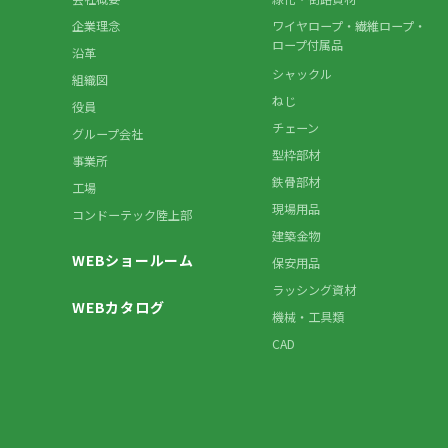
企業理念
ワイヤロープ・繊維ロープ・
ロープ付属品
沿革
シャックル
組織図
ねじ
役員
チェーン
グループ会社
型枠部材
事業所
鉄骨部材
工場
現場用品
コンドーテック陸上部
建築金物
WEBショールーム
保安用品
ラッシング資材
WEBカタログ
機械・工具類
CAD