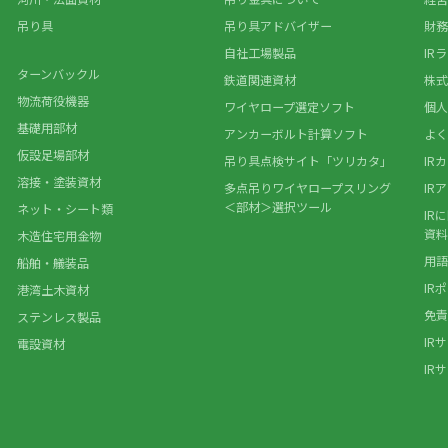
吊り具
吊り具アドバイザー
財務
自社工場製品
IR
ターンバックル
鉄道関連資材
株式
物流荷役機器
ワイヤロープ選定ソフト
個人
基礎用部材
アンカーボルト計算ソフト
よく
仮設足場部材
吊り具点検サイト「ツリカタ」
IR
溶接・塗装資材
多点吊りワイヤロープスリング
IR
＜部材＞選択ツール
ネット・シート類
IR
資料
木造住宅用金物
用語
船舶・艤装品
IR
港湾土木資材
免責
ステンレス製品
IR
電設資材
IR