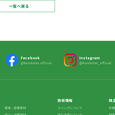
一覧へ戻る
Facebook
Instagram
@kondotec.official
@kondotec_official
技術情報
株
環境・産廃資材
スリングについて
IR
河川・法面資材
吊り金具について
経営