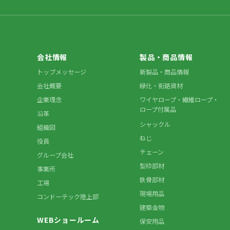
会社情報
製品・商品情報
トップメッセージ
新製品・商品情報
会社概要
緑化・街路資材
企業理念
ワイヤロープ・繊維ロープ・
ロープ付属品
沿革
シャックル
組織図
ねじ
役員
チェーン
グループ会社
型枠部材
事業所
鉄骨部材
工場
現場用品
コンドーテック陸上部
建築金物
WEBショールーム
保安用品