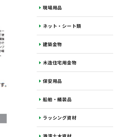
現場用品
ネット・シート類
建築金物
木造住宅用金物
保安用品
船舶・艤装品
ラッシング資材
港湾土木資材