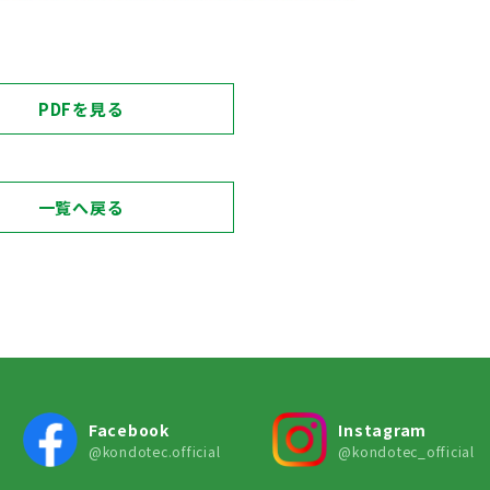
PDFを見る
一覧へ戻る
Facebook
Instagram
@kondotec.official
@kondotec_official