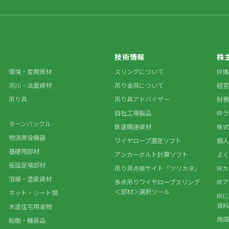
技術情報
株
環境・産廃資材
スリングについて
IR
河川・法面資材
吊り金具について
経営
吊り具
吊り具アドバイザー
財務
自社工場製品
IR
ターンバックル
鉄道関連資材
株式
物流荷役機器
ワイヤロープ選定ソフト
個人
基礎用部材
アンカーボルト計算ソフト
よく
仮設足場部材
吊り具点検サイト「ツリカタ」
IR
溶接・塗装資材
多点吊りワイヤロープスリング
IR
＜部材＞選択ツール
ネット・シート類
IR
資料
木造住宅用金物
用語
船舶・艤装品