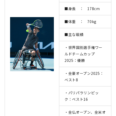
■身長 ：
178cm
■体重 ：
70kg
■主な戦績
・世界国別選手権ワー
ルドチームカップ
2025
：優勝
・全豪オープン
2025
：
ベスト
8
・パリパラリンピッ
ク：ベスト
16
・全仏オープン、全米オ