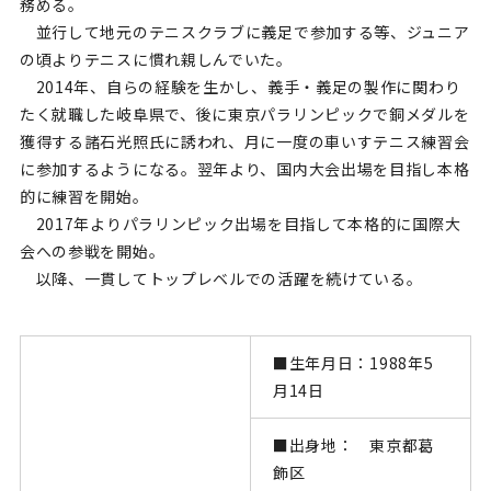
務める。
並行して地元のテニスクラブに義足で参加する等、ジュニア
の頃よりテニスに慣れ親しんでいた。
2014年、自らの経験を生かし、義手・義足の製作に関わり
たく就職した岐阜県で、後に東京パラリンピックで銅メダルを
獲得する諸石光照氏に誘われ、月に一度の車いすテニス練習会
に参加するようになる。翌年より、国内大会出場を目指し本格
的に練習を開始。
2017年よりパラリンピック出場を目指して本格的に国際大
会への参戦を開始。
以降、一貫してトップレベルでの活躍を続けている。
■生年月日：
1988
年
5
月
14
日
■出身地： 東京都葛
飾区