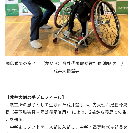
調印式での様子 （左から）当社代表取締役社長 濵野 昇
/
荒井大輔選手
【荒井大輔選手プロフィール】
鉄工所の息子として生まれた荒井選手は、先天性右足脛骨欠
損（長下肢装具＋足部義足使用） により、
2
歳から義足での生
活を送る。
中学よりソフトテニス部に入部し、中学・高専時代は部長を