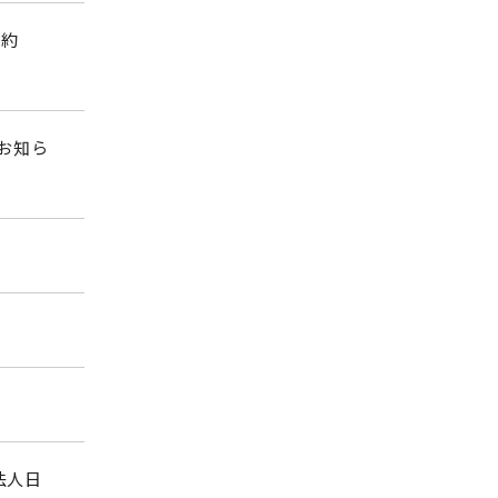
:約
お知ら
法人日