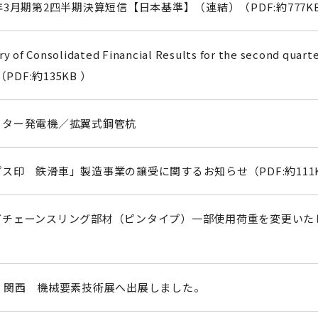
年3月期第2四半期決算短信【日本基準】（連結）（PDF:約777KB
 of Consolidated Financial Results for the second quarte
（PDF:約135KB ）
ーター発電機／拡翼式鋼管杭
ス印 鉄滑車」製造事業の譲受に関するお知らせ（PDF:約111K
グチェーンスリング部材（ピンタイプ）一部使用荷重を変更いた
回 関西 機械要素技術展へ出展しました。