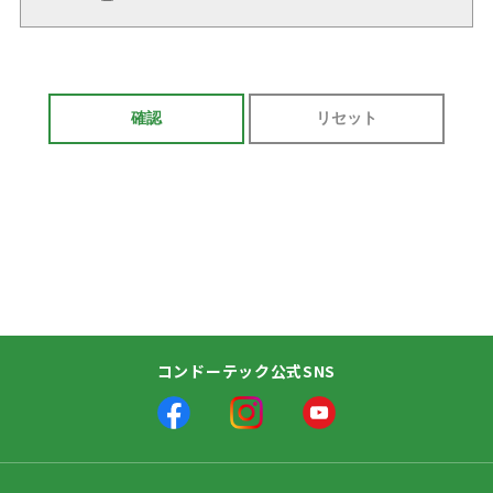
個人情報とは、氏名、住所、電話番号、E-mailアドレ
ス、勤務先等の特定の個人が識別できる情報をいいま
す。
2. 個人情報の利用目的
当社は、当社の行う事業のために次の利用目的の範囲
で個人情報を利用します。
(1) お客様（当社の販売先・仕入先等取引先の方、当
社の製品・商品・サービス等に関するお問い合わ
せをされた方、カタログ等の請求をされた方等を
含みます）の個人情報
①販売・仕入等の取引状況の把握（お客様との円
滑な取引関係の構築、維持に必要な各種方策のた
コンドーテック公式SNS
めの資料作成を含みます）
②製品、商品、サービスの説明・提案、各種お問
い合わせの回答、カタログ等の送付
③契約または債権債務関係の履行または権利行使
と対応(製品・商品・サービスの提供等を含みま