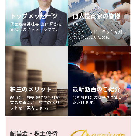
トップメッセージ
個人投資家の皆様
へ
代表取締役社長 濵野 昇から
皆様へのメッセージです。
もっとコンドーテックを知
っていただくために。
株主のメリット
最新動画のご紹介
配当金、株主優待や会社経
会社説明会の様子をご覧い
営の参画など、株主のメリ
ただけます。
ットをご案内します。
配当金・株主優待